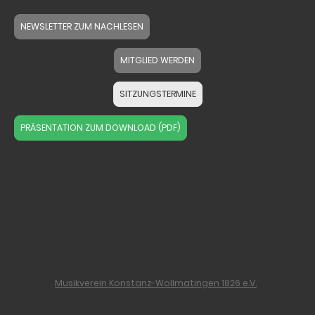
NEWSLETTER ZUM NACHLESEN
MITGLIED WERDEN
SITZUNGSTERMINE
PRÄSENTATION ZUM DOWNLOAD (PDF)
VERANSTALTUNGSTIPPS
04.-06. September
Wie immer am ersten Septemberwochenende findet das
WOLLMATINGER DORFFEST statt.
Zahlreiche Essens- und Getränkestände entlang des Engelsteig
und an der Hochstatt. Dazu beste musikalische Unterhaltung
mit dem
Musikverein Konstanz-Wollmatingen 1826 e.V.
sowie
weiteren Bands.