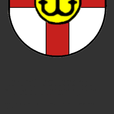
Danke für das große Interesse an der vergangenen
Infoveranstaltung am Mittwoch 15.04.2026 im Logans
Wollmatingen zum Thema:
Bebauungsplan 1. Bauabschnitt
Hafner - was bedeutet das für Wollmatingen?
Gerne stellen wir hier die Präsentation von diesem Abend
bereit.