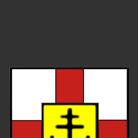
WOLLMATINGEN.INFO
Auf dieser Website informieren wir über aktuelle Entwicklungen
in Wollmatingen (Wollmatingen, Fürstenberg, Industriegebiet)
sowie über die Aktionen des
freien Ortsrates
und der
Bürgerinitiative Wollmatingen BiWo e.V.
.